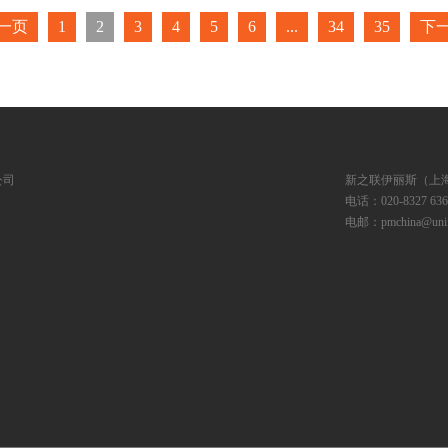
一页
1
2
3
4
5
6
...
34
35
下
公司
新之联伊丽斯（上
电话：020-8327 6369
电邮：pmchina@unifa