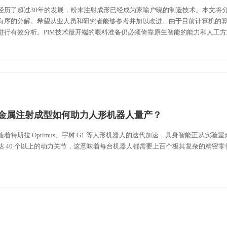
经历了超过30年的发展，粉末注射成形已经成为家喻户晓的制造技术。本文将
有序的分解。希望从业人员和研究者能够参考并加以改进。由于目前计算机的
进行有效分析。PIM技术最开端的喂料准备仍必须倚靠原生智能的能力和人工
金属注射成型如何助力人形机器人量产？
随着特斯拉 Optimus、宇树 G1 等人形机器人的迭代加速，具身智能正从实
达 40 个以上的动力关节，这意味着每台机器人都需要上百个极其复杂的精密零