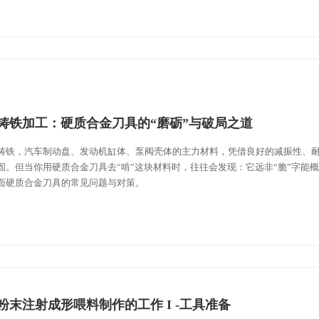
铸铁加工：硬质合金刀具的“磨砺”与破局之道
铸铁，汽车制动盘、发动机缸体、泵阀壳体的主力材料，凭借良好的减振性、
固。但当你用硬质合金刀具去“啃”这块材料时，往往会发现：它远非“脆”字能
面硬质合金刀具的常见问题与对策。
粉末注射成形喂料制作的工作 I -工具准备